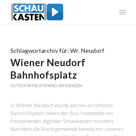
Schlagwortarchiv für:
Wr. Neudorf
Wiener Neudorf
Bahnhofsplatz
OUTDOOR FREISTEHEND
,
REFERENZEN
In Wiener Neudorf wurde am neu errichteten
Bahnhofsplatz neben der Bus-Haltestelle ein
freistehender digitaler Schaukasten montiert.
Nachdem die Marktgemeinde bereits mit unseren